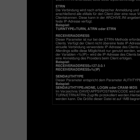
ETRN
Die Verbindung wird nach erfolgreicher Anmeldung u
anschließend alle eMails für den Client über eine neue 
Clientskennen. Diese kann in der ARCHIVE.INI angeben
feste IP-Adresse verfügt.
Beispiel:
TURNTYPE=TURN, ATRN oder ETRN
RECEIVERADDRESS
Dieser Parameter ist nur bei der ETRN-Methode erford
Clients. Verfügt der Client nicht übereine feste IP-Adre
aktuelle Verbindung verwendete IP-Adresse des Clients 
Allerdings sollte diese Möglichkeit nur genutzt werde
der Variablen »%(IP)« wird die IP-Adresse des Clients be
eine Anmeldung des Providers beim Client erfolgen.
Beispiel:
RECEIVERADDRESS=127.0.0.1
RECEIVERADDRESS=%(IP)
SENDAUTHTYPE
Dieser Parameter entspricht dem Parameter AUTHTYPE 
Beispiel:
SENDAUTHTYPE=NONE, LOGIN oder CRAM-MDS
Im Verzeichnis \DAVID\APPS\POSTMAN\CODE wird eine
TURN/ETRN/ATRN-Zugriffe protokolliert werden.Hierbei h
werden kann. Die Größe dieser Datei ist auf 1MB begren