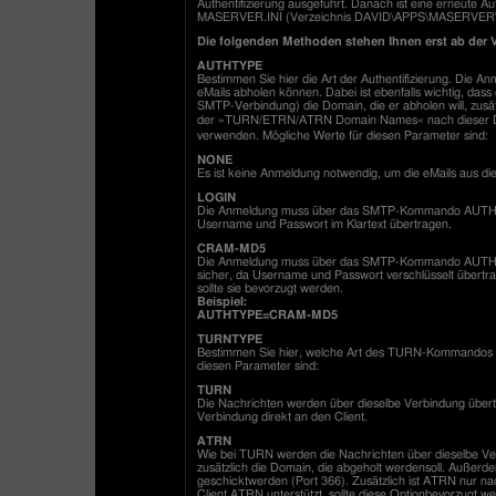
Authentifizierung ausgeführt. Danach ist eine erneute Au
MASERVER.INI (Verzeichnis DAVID\APPS\MASERVER\CO
Die folgenden Methoden stehen Ihnen erst ab der V
AUTHTYPE
Bestimmen Sie hier die Art der Authentifizierung. Die Anm
eMails abholen können. Dabei ist ebenfalls wichtig, 
SMTP-Verbindung) die Domain, die er abholen will, zusä
der »TURN/ETRN/ATRN Domain Names« nach dieser D
verwenden. Mögliche Werte für diesen Parameter sind:
NONE
Es ist keine Anmeldung notwendig, um die eMails aus di
LOGIN
Die Anmeldung muss über das SMTP-Kommando AUTH mi
Username und Passwort im Klartext übertragen.
CRAM-MD5
Die Anmeldung muss über das SMTP-Kommando AUTH mi
sicher, da Username und Passwort verschlüsselt übertra
sollte sie bevorzugt werden.
Beispiel:
AUTHTYPE=CRAM-MD5
TURNTYPE
Bestimmen Sie hier, welche Art des TURN-Kommandos fü
diesen Parameter sind:
TURN
Die Nachrichten werden über dieselbe Verbindung übertr
Verbindung direkt an den Client.
ATRN
Wie bei TURN werden die Nachrichten über dieselbe V
zusätzlich die Domain, die abgeholt werdensoll. Auße
geschicktwerden (Port 366). Zusätzlich ist ATRN nur
Client ATRN unterstützt, sollte diese Optionbevorzugt w